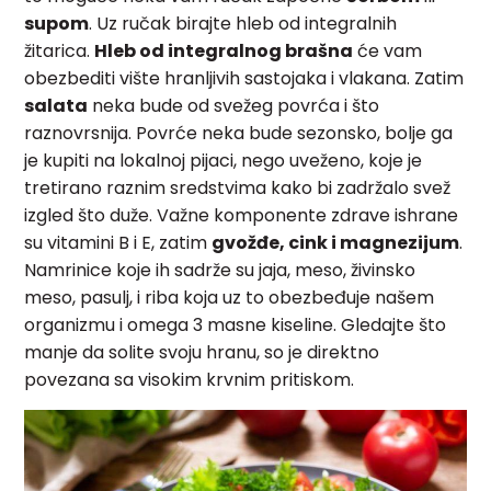
supom
. Uz ručak birajte hleb od integralnih
žitarica.
Hleb od integralnog brašna
će vam
obezbediti vište hranljivih sastojaka i vlakana. Zatim
salata
neka bude od svežeg povrća i što
raznovrsnija. Povrće neka bude sezonsko, bolje ga
je kupiti na lokalnoj pijaci, nego uveženo, koje je
tretirano raznim sredstvima kako bi zadržalo svež
izgled što duže. Važne komponente zdrave ishrane
su vitamini B i E, zatim
gvožđe, cink i magnezijum
.
Namrinice koje ih sadrže su jaja, meso, živinsko
meso, pasulj, i riba koja uz to obezbeđuje našem
organizmu i omega 3 masne kiseline. Gledajte što
manje da solite svoju hranu, so je direktno
povezana sa visokim krvnim pritiskom.