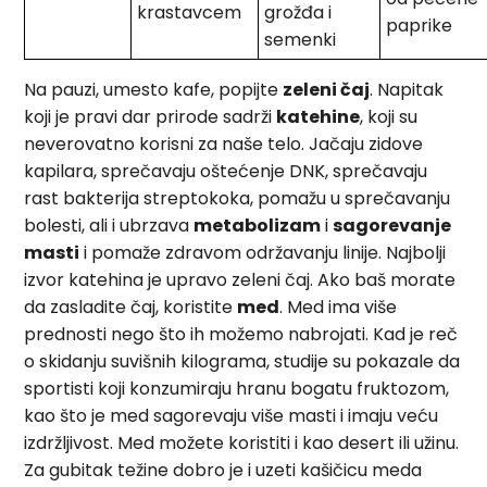
krastavcem
grožđa i
paprike
semenki
Na pauzi, umesto kafe, popijte
zeleni čaj
. Napitak
koji je pravi dar prirode sadrži
katehine
, koji su
neverovatno korisni za naše telo. Jačaju zidove
kapilara, sprečavaju oštećenje DNK, sprečavaju
rast bakterija streptokoka, pomažu u sprečavanju
bolesti, ali i ubrzava
metabolizam
i
sagorevanje
masti
i pomaže zdravom održavanju linije. Najbolji
izvor katehina je upravo zeleni čaj. Ako baš morate
da zasladite čaj, koristite
med
. Med ima više
prednosti nego što ih možemo nabrojati. Kad je reč
o skidanju suvišnih kilograma, studije su pokazale da
sportisti koji konzumiraju hranu bogatu fruktozom,
kao što je med sagorevaju više masti i imaju veću
izdržljivost. Med možete koristiti i kao desert ili užinu.
Za gubitak težine dobro je i uzeti kašičicu meda