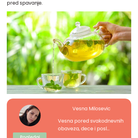
pred spavanje.
Vesna Milosevic
Vesna pored svakodnevnih
obaveza, dece i posl...
Pogledaj