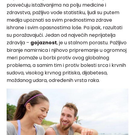
posvećuju istaživanjima na polju medicine i
zdravstva, pažljivo vode statistiku, ljudi su putem
medija upoznati sa svim prednostima zdrave
ishrane i svim opasnostima loše. Pa ipak, razultati
su poražavajući. Jedan od najvećih neprijatelja
zdravlja –
gojaznost
, je u stalnom porastu. Pažljivo
biranje namirnica i njihovo pripremanje u ogromnoj
meri pomaže u borbi protiv ovog globalnog
problema, a samim tim i protiv bolesti srca i krvnih
sudova, visokog krvnog pritiska, dijabetesa,
moždanog udara, određenih vrsta raka.