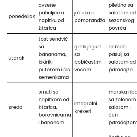
ovsene
piletina sa
pahuljice u
jabuka ili
salatom od
ponedeljak
napitku od
pomorandža
sezonskog
žitarica
povrća
tost sendvič
sa
grčki jogurt
domaći
bananama,
sa
pasulj sa
utorak
kikiriki
bobičastim
salatom od
puterom i čia
voćem
paradajza
semenkama
smuti sa
morska rib
napitkom od
sa zelenom
integralni
sreda
žitarica,
salatom i
krekeri
borovnicama
čeri
i bananom
paradajzo