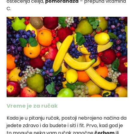
oštećenja ćelija,
pomorandža
– prepuna vitamina
C.
Vreme je za ručak
Kada je u pitanju ručak, postoji nebrojeno načina da
jedete zdravo i da budete i siti i fit. Prvo, kad god je
to moguće neka vam ručak započne
čorbom
ili