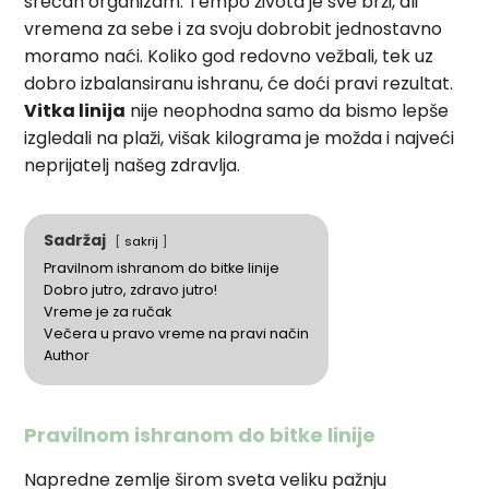
srećan organizam. Tempo života je sve brži, ali
vremena za sebe i za svoju dobrobit jednostavno
moramo naći. Koliko god redovno vežbali, tek uz
dobro izbalansiranu ishranu, će doći pravi rezultat.
Vitka linija
nije neophodna samo da bismo lepše
izgledali na plaži, višak kilograma je možda i najveći
neprijatelj našeg zdravlja.
Sadržaj
sakrij
Pravilnom ishranom do bitke linije
Dobro jutro, zdravo jutro!
Vreme je za ručak
Večera u pravo vreme na pravi način
Author
Pravilnom ishranom do bitke linije
Napredne zemlje širom sveta veliku pažnju