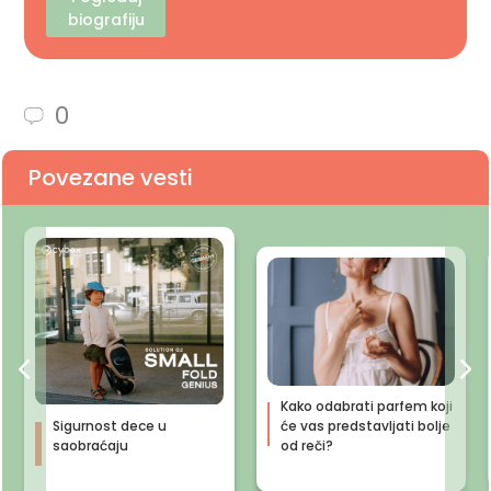
biografiju
0
Povezane vesti
Kako odabrati parfem koji
Sigurnost dece u
će vas predstavljati bolje
saobraćaju
od reči?