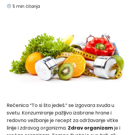
5
min čitanja
Rečenica “To si što jedeš.” se izgovara svuda u
svetu. Konzumiranje pažljivo izabrane hrane i
redovno vežbanje je recept za održavanje vitke
linije i zdravog organizma.
Zdrav organizam
je i