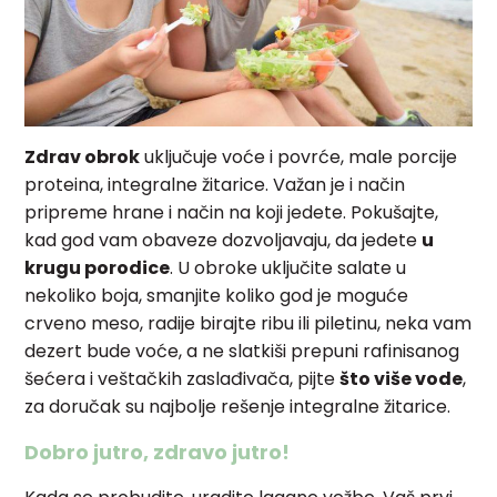
Zdrav obrok
uključuje voće i povrće, male porcije
proteina, integralne žitarice. Važan je i način
pripreme hrane i način na koji jedete. Pokušajte,
kad god vam obaveze dozvoljavaju, da jedete
u
krugu porodice
. U obroke uključite salate u
nekoliko boja, smanjite koliko god je moguće
crveno meso, radije birajte ribu ili piletinu, neka vam
dezert bude voće, a ne slatkiši prepuni rafinisanog
šećera i veštačkih zaslađivača, pijte
što više vode
,
za doručak su najbolje rešenje integralne žitarice.
Dobro jutro, zdravo jutro!