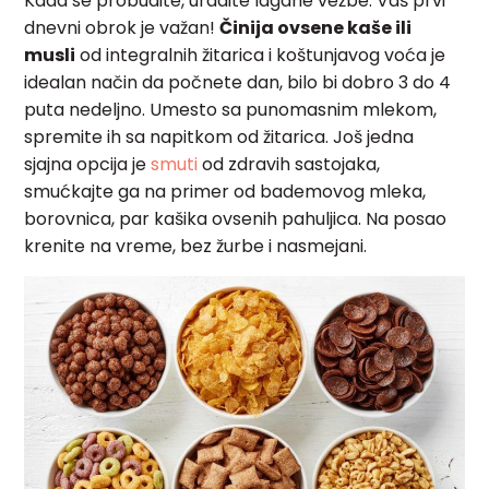
Kada se probudite, uradite lagane vežbe. Vaš prvi
dnevni obrok je važan!
Činija ovsene kaše ili
musli
od integralnih žitarica i koštunjavog voća je
idealan način da počnete dan, bilo bi dobro 3 do 4
puta nedeljno. Umesto sa punomasnim mlekom,
spremite ih sa napitkom od žitarica. Još jedna
sjajna opcija je
smuti
od zdravih sastojaka,
smućkajte ga na primer od bademovog mleka,
borovnica, par kašika ovsenih pahuljica. Na posao
krenite na vreme, bez žurbe i nasmejani.