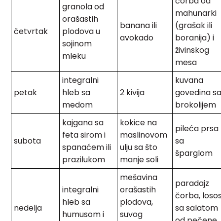
čorba od
granola od
mahunarki
orašastih
banana ili
(grašak ili
četvrtak
plodova u
avokado
boranija) i
sojinom
živinskog
mleku
mesa
integralni
kuvana
petak
hleb sa
2 kivija
govedina s
medom
brokolijem
kajgana sa
kokice na
pileća prsa
feta sirom i
maslinovom
subota
sa
spanaćem ili
ulju sa što
šparglom
prazilukom
manje soli
mešavina
paradajz
integralni
orašastih
čorba, loso
hleb sa
plodova,
nedelja
sa salatom
humusom i
suvog
od pečene