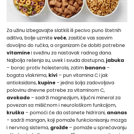
Za užinu izbegavajte slatkiš ili pecivo puno štetnih
aditiva, bolje uzmite
voće
, zasitiće vas sasvim
dovoljno do ručka, a organizam će dobiti potrebne
vitamine
i svežinu za nastavak radnog dana.
Najbolja rešenja su, uvek i svuda dostupna,
jabuka
– borac protiv holesterola, zatim
banana
–
bogata vlaknima,
kivi
– pun vitamina C i jak
antioksidans,
kupine
– jedna šolja zadovoljava
polovinu dnevne potrebe za vitaminom C,
avokado
– sadrži magnezijum, ključni mineral za
povezan sa mišićnom i neurološkom funkcijom,
kruška
– pomoći će da ostanete hidrirani,
ananas
– sadrži mangan, koji pomaže funkcionisanju mozga
i nervnog sistema,
grožđe
– pomaže u sprečavanju