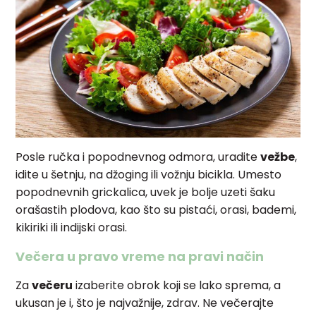
Posle ručka i popodnevnog odmora, uradite
vežbe
,
idite u šetnju, na džoging ili vožnju bicikla. Umesto
popodnevnih grickalica, uvek je bolje uzeti šaku
orašastih plodova, kao što su pistaći, orasi, bademi,
kikiriki ili indijski orasi.
Večera u pravo vreme na pravi način
Za
večeru
izaberite obrok koji se lako sprema, a
ukusan je i, što je najvažnije, zdrav. Ne večerajte