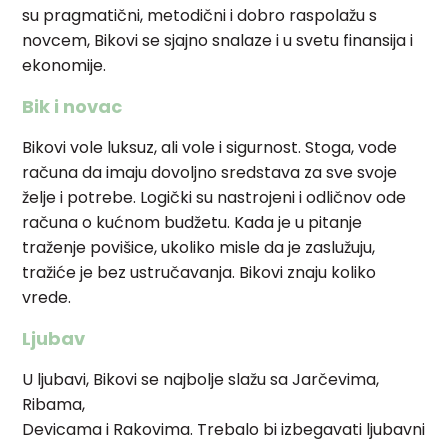
su pragmatični, metodični i dobro raspolažu s
novcem, Bikovi se sjajno snalaze i u svetu finansija i
ekonomije.
Bik i novac
Bikovi vole luksuz, ali vole i sigurnost. Stoga, vode
računa da imaju dovoljno sredstava za sve svoje
želje i potrebe. Logički su nastrojeni i odličnov ode
računa o kućnom budžetu. Kada je u pitanje
traženje povišice, ukoliko misle da je zaslužuju,
tražiće je bez ustručavanja. Bikovi znaju koliko
vrede.
Ljubav
U ljubavi, Bikovi se najbolje slažu sa Jarčevima,
Ribama,
Devicama i Rakovima. Trebalo bi izbegavati ljubavni