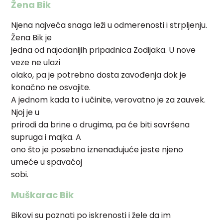
Žena Bik
Njena najveća snaga leži u odmerenosti i strpljenju.
Žena Bik je
jedna od najodanijih pripadnica Zodijaka. U nove
veze ne ulazi
olako, pa je potrebno dosta zavođenja dok je
konačno ne osvojite.
A jednom kada to i učinite, verovatno je za zauvek.
Njoj je u
prirodi da brine o drugima, pa će biti savršena
supruga i majka. A
ono što je posebno iznenađujuće jeste njeno
umeće u spavaćoj
sobi.
Muškarac Bik
Bikovi su poznati po iskrenosti i žele da im