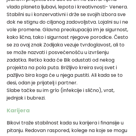
vlada planeta ljubavi, lepota i kreativnosti- Venera.
Stabilni su i konzervativni i drže se svojih izbora sve
dok ne stignu do ciljanog zadovoljstva. Lojalni su i ne
vole promene. Glavna preokupacija im je sigurnost,
kako lična, tako i sigurnost njegove porodice. Često
se za ovaj znak Zodijaka vezuje tvrdoglavost, ali to
se može nazvati i posvećenošću u izvršenju
zadatka. Retko kada će Bik odustati od nekog
projekta na pola puta. Brižljivo kreira svoj svet i
pažljivo bira koga će u njega pustiti. Ali kada se to
desi, odan je prijatelj i partner.
Slabe tačke su im grlo (infekcije i slično), vrat,
jednjak i bubrezi.
Karijera
Bikovi traže stabilnost kada su karijera i finansije u
pitanju. Redovan raspored, kolege na koje se mogu