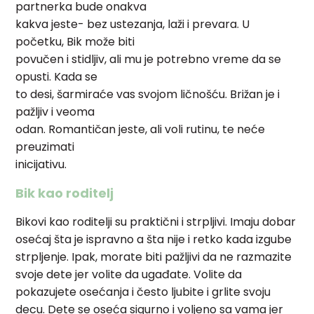
partnerka bude onakva
kakva jeste- bez ustezanja, laži i prevara. U
početku, Bik može biti
povučen i stidljiv, ali mu je potrebno vreme da se
opusti. Kada se
to desi, šarmiraće vas svojom ličnošću. Brižan je i
pažljiv i veoma
odan. Romantičan jeste, ali voli rutinu, te neće
preuzimati
inicijativu.
Bik kao roditelj
Bikovi kao roditelji su praktični i strpljivi. Imaju dobar
osećaj šta je ispravno a šta nije i retko kada izgube
strpljenje. Ipak, morate biti pažljivi da ne razmazite
svoje dete jer volite da ugađate. Volite da
pokazujete osećanja i često ljubite i grlite svoju
decu. Dete se oseća sigurno i voljeno sa vama jer