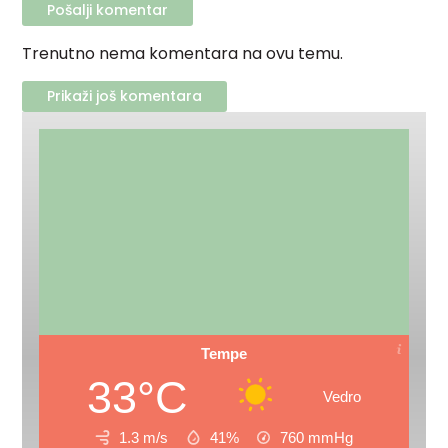
Trenutno nema komentara na ovu temu.
Prikaži još komentara
Tempe
33°C
Vedro
1.3 m/s
41%
760
mmHg