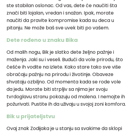
ste stabilan oslonac. Od vas, dete će naučiti šta
znači biti lojalan, vredan i snažan. Ipak, morate
naučiti da pravite kompromise kada su deca u
pitanju. Ne može baš sve uvek biti po vašem.
Dete rođeno u znaku Bika
Od malih nogu, Bik je slatko dete željno pažnje i
maženja. Jaki su i veseli. Budući da vole prirodu, što
češće ih vodite na izlete. Kako stare tako sve više
obraćaju pažnju na prirodu i životinje. Obaveze
shvataju ozbiljno. Od momenta kada se rode vole
da jedu. Morate biti strpljiv sa njima jer svoju
tvrdoglavu stranu pokazuju od malena. I nemojte ih
požurivati. Pustite ih da uživaju u svojoj zoni komfora.
Bik u prijateljstvu
Ovaj znak Zodijaka je u stanju sa svakime da sklopi