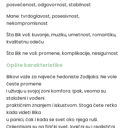
posvećenost, odgovornost, stabilnost
Mane: tvrdoglavost, posesivnost,
nekompromisnost
Šta Bik voli: kuvanje, muziku, umetnost, romantiku,
kvalitetnu odeću
Šta Bik ne voli: promene, komplikacije, nesigurnost
Opšte karakteristike
Bikovi važe za najveće hedoniste Zodijaka. Ne vole
česte promene
i uživaju u svojoj zoni komfora. Ipak, veoma su
staloženi i vođeni
praktičnim znanjem i iskustvom. Stoga ćete retko
kada videti Bika
u panici, čak i kada se svet oko njega ruši.
Orijentisani su na fizički svet, logični su i realistični.