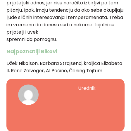
prijateljski odnos, jer nisu naročito izbirljivi po tom
pitanju. Ipak, imaju tendenciju da oko sebe okupljaju
ljude sličnih interesovanja i temperamenata. Treba
im vremena da donesu sud o nekome. Lojalni su
prijatelji i uvek
spremni da pomognu.
Najpoznatiji Bikovi
Džek Nikolson, Barbara Strajsend, kraljica Elizabeta
II, Rene Zelveger, Al Paćino, Čening Tejtum
Urednik