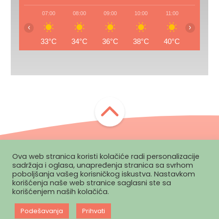
07:00
08:00
09:00
10:00
11:00
12:00
‹
›
33°C
34°C
36°C
38°C
40°C
41°C
Ova web stranica koristi kolačiće radi personalizacije
Zapratite nas:
sadržaja i oglasa, unapređenja stranica sa svrhom
poboljšanja vašeg korisničkog iskustva. Nastavkom
korišćenja naše web stranice saglasni ste sa
korišćenjem naših kolačića.
Politika
Pravila
Marketing
Impressum
privatnosti
korišćenja
Podešavanja
Prihvati