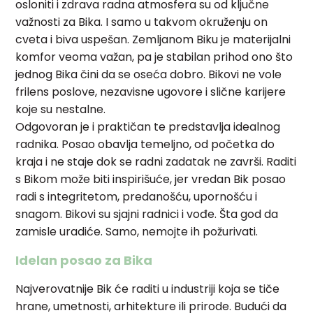
osloniti i zdrava radna atmosfera su od ključne
važnosti za Bika. I samo u takvom okruženju on
cveta i biva uspešan. Zemljanom Biku je materijalni
komfor veoma važan, pa je stabilan prihod ono što
jednog Bika čini da se oseća dobro. Bikovi ne vole
frilens poslove, nezavisne ugovore i slične karijere
koje su nestalne.
Odgovoran je i praktičan te predstavlja idealnog
radnika. Posao obavlja temeljno, od početka do
kraja i ne staje dok se radni zadatak ne završi. Raditi
s Bikom može biti inspirišuće, jer vredan Bik posao
radi s integritetom, predanošću, upornošću i
snagom. Bikovi su sjajni radnici i vođe. Šta god da
zamisle uradiće. Samo, nemojte ih požurivati.
Idelan posao za Bika
Najverovatnije Bik će raditi u industriji koja se tiče
hrane, umetnosti, arhitekture ili prirode. Budući da