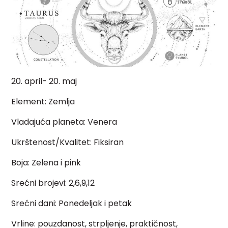
20. april- 20. maj
Element: Zemlja
Vladajuća planeta: Venera
Ukrštenost/Kvalitet: Fiksiran
Boja: Zelena i pink
Srećni brojevi: 2,6,9,12
Srećni dani: Ponedeljak i petak
Vrline: pouzdanost, strpljenje, praktičnost,