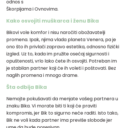
odnos s
Škorpijama i Ovnovima.
Kako osvojiti muškarca i ženu Bika
Bikovi vole komfor i nisu naročiti obožavatelji
promena. Ipak, njima vlada planeta Venera, pa je
ono što ih privlači zapravo estetika, odnosno fizički
izgled. Uz to, kada im pružite osećaj sigurnosti i
opuštenosti, vrlo lako ćete ih osvojiti. Potreban im
je stabilan partner koji će ih voleti i poštovati. Bez
naglih promena i mnogo drame.
Šta odbija Bika
Nemojte pokušavati da menjate vašeg partnera u
znaku Bika. Vi morate biti ti koji će praviti
kompromis, jer Bik to sigurno neće raditi. Isto tako,
Bik ne voli kada partner ima previše slobode jer
ume da bude posesivan.