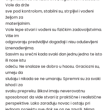
Vole da drže
sve pod kontrolom, stabilni su, strpljivi i vođeni
željom za
materijalnim.
Vole lepe stvari i vođeni su fizičkim zadovoljstvima.
Više im
odgovaraju predvidljivi događaji i nisu oduševljeni
iznenađenjima.
Sasvim su srećni kada svaki dan jednu jedno te isto
ili nose istu
odeću. Ne snalaze se dobro u haosu. Graciozni su,
umeju da
slušaju i nikada se ne umaraju. Spremni su za svaki
ishod i za
svaku prepreku. Bikovi imaju neverovatnu
sposobnost da vide stvari iz praktične i realistične
perspektive. Lako zarađuju novac i ostaju pri
jednom projektu sve dok se on ne završi. Njima