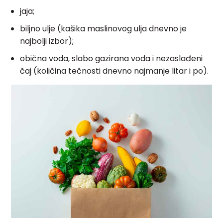
jaja;
biljno ulje (kašika maslinovog ulja dnevno je
najbolji izbor);
obična voda, slabo gazirana voda i nezaslađeni
čaj (količina tečnosti dnevno najmanje litar i po).