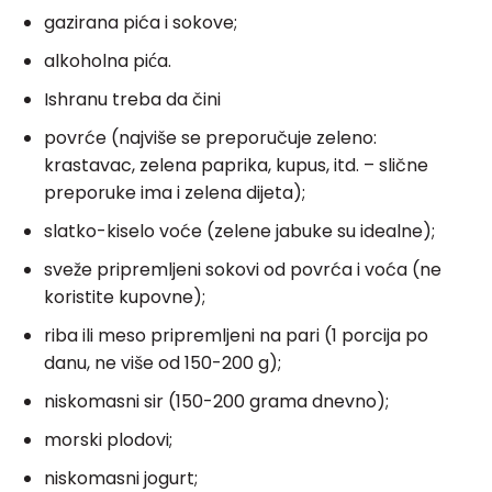
gazirana pića i sokove;
alkoholna pića.
Ishranu treba da čini
povrće (najviše se preporučuje zeleno:
krastavac, zelena paprika, kupus, itd. – slične
preporuke ima i zelena dijeta);
slatko-kiselo voće (zelene jabuke su idealne);
sveže pripremljeni sokovi od povrća i voća (ne
koristite kupovne);
riba ili meso pripremljeni na pari (1 porcija po
danu, ne više od 150-200 g);
niskomasni sir (150-200 grama dnevno);
morski plodovi;
niskomasni jogurt;