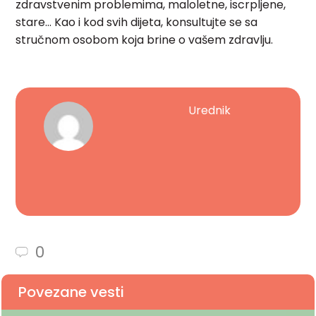
zdravstvenim problemima, maloletne, iscrpljene,
stare… Kao i kod svih dijeta, konsultujte se sa
stručnom osobom koja brine o vašem zdravlju.
Urednik
0
Povezane vesti