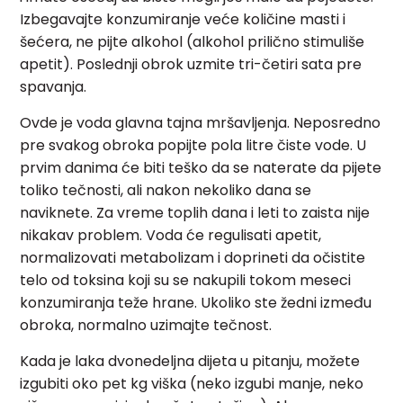
Izbegavajte konzumiranje veće količine masti i
šećera, ne pijte alkohol (alkohol prilično stimuliše
apetit). Poslednji obrok uzmite tri-četiri sata pre
spavanja.
Ovde je voda glavna tajna mršavljenja. Neposredno
pre svakog obroka popijte pola litre čiste vode. U
prvim danima će biti teško da se naterate da pijete
toliko tečnosti, ali nakon nekoliko dana se
naviknete. Za vreme toplih dana i leti to zaista nije
nikakav problem. Voda će regulisati apetit,
normalizovati metabolizam i doprineti da očistite
telo od toksina koji su se nakupili tokom meseci
konzumiranja teže hrane. Ukoliko ste žedni između
obroka, normalno uzimajte tečnost.
Kada je laka dvonedeljna dijeta u pitanju, možete
izgubiti oko pet kg viška (neko izgubi manje, neko