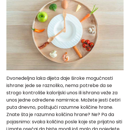
Dvonedeljna laka dijeta daje široke mogućnosti
ishrane: jede se raznoliko, nema potrebe da se
strogo kontroliše kalorijski unos ili ishrana veže za
unos jedne određene namirnice. Možete jesti četiri
puta dnevno, poštujući razumne količine hrane.
Znate šta je razumna količina hrane? Ne? Pa da
pojasnimo: svaka količina posle koje ste prijatno siti
i imate osećaj da biste mogli još malo da pojedete.