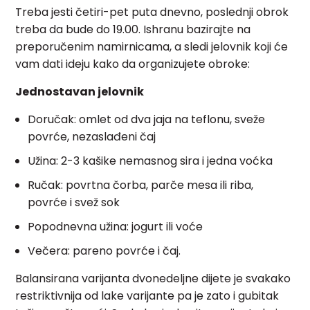
Treba jesti četiri-pet puta dnevno, poslednji obrok
treba da bude do 19.00. Ishranu bazirajte na
preporučenim namirnicama, a sledi jelovnik koji će
vam dati ideju kako da organizujete obroke:
Jednostavan jelovnik
Doručak: omlet od dva jaja na teflonu, sveže
povrće, nezaslađeni čaj
Užina: 2-3 kašike nemasnog sira i jedna voćka
Ručak: povrtna čorba, parče mesa ili riba,
povrće i svež sok
Popodnevna užina: jogurt ili voće
Večera: pareno povrće i čaj.
Balansirana varijanta dvonedeljne dijete je svakako
restriktivnija od lake varijante pa je zato i gubitak