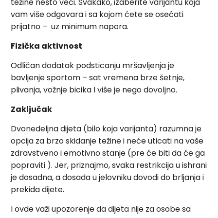
težine nešto veći. Svakako, izaberite varijantu koja
vam više odgovara i sa kojom ćete se osećati
prijatno – uz minimum napora.
Fizička aktivnost
Odličan dodatak podsticanju mršavljenja je
bavljenje sportom – sat vremena brze šetnje,
plivanja, vožnje bicika I više je nego dovoljno.
Zaključak
Dvonedeljna dijeta (bilo koja varijanta) razumna je
opcija za brzo skidanje težine i neće uticati na vaše
zdravstveno i emotivno stanje (pre će biti da će ga
popraviti ). Jer, priznajmo, svaka restrikcija u ishrani
je dosadna, a dosada u jelovniku dovodi do brljanja i
prekida dijete.
I ovde važi upozorenje da dijeta nije za osobe sa