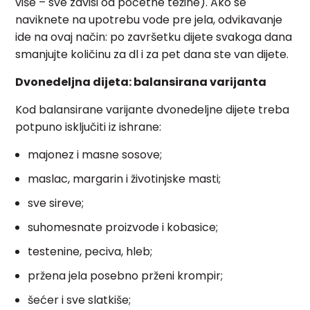
više – sve zavisi od početne težine). Ako se
naviknete na upotrebu vode pre jela, odvikavanje
ide na ovaj način: po završetku dijete svakoga dana
smanjujte količinu za dl i za pet dana ste van dijete.
Dvonedeljna dijeta: balansirana varijanta
Kod balansirane varijante dvonedeljne dijete treba
potpuno isključiti iz ishrane:
majonez i masne sosove;
maslac, margarin i životinjske masti;
sve sireve;
suhomesnate proizvode i kobasice;
testenine, peciva, hleb;
pržena jela posebno prženi krompir;
šećer i sve slatkiše;