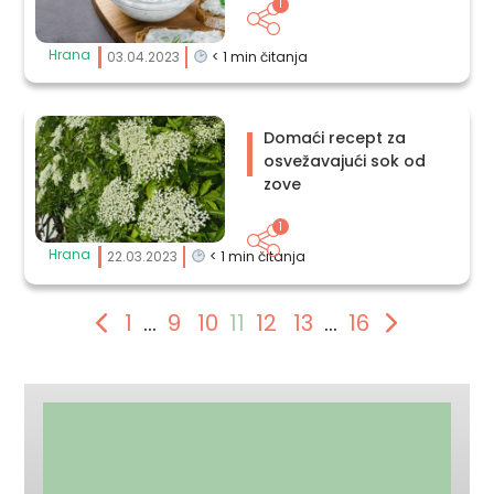
1
Hrana
03.04.2023
< 1
min čitanja
Domaći recept za
osvežavajući sok od
zove
1
Hrana
22.03.2023
< 1
min čitanja
1
…
9
10
11
12
13
…
16