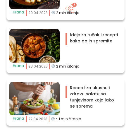
8
Hrana
29.04.2023
2
min čitanja
Ideje za ručak i recepti
kako da ih spremite
Hrana
28.04.2023
2
min čitanja
Recept za ukusnu i
zdravu salatu sa
tunjevinom koja lako
se sprema
Hrana
22.04.2023
< 1
min čitanja