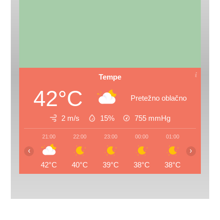
Tempe
42°C
Pretežno oblačno
2 m/s
15%
755
mmHg
21:00
22:00
23:00
00:00
01:00
02:00
‹
›
42°C
40°C
39°C
38°C
38°C
36°C