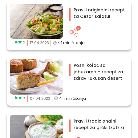
Pravi i originalni recept
za Cezar salatu!
2
Hrana
17.04.2023
< 1
min čitanja
Posni kolač sa
jabukama – recept za
zdrav i ukusan desert
Hrana
07.04.2023
< 1
min čitanja
Pravi i tradicionalni
recept za grčki tzatziki