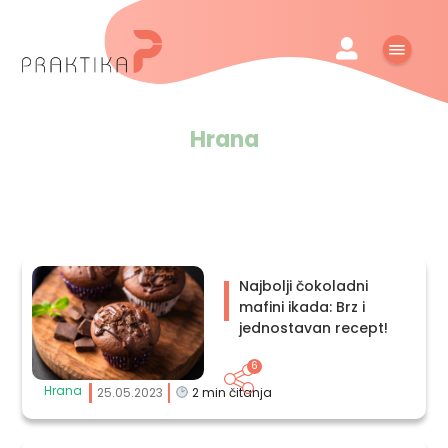
Hrana
Najbolji čokoladni
mafini ikada: Brz i
jednostavan recept!
6
Hrana
25.05.2023
2
min čitanja