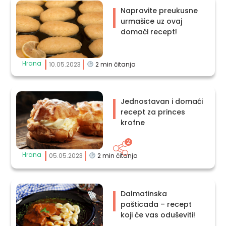
Napravite preukusne
urmašice uz ovaj
domaći recept!
Hrana
10.05.2023
2
min čitanja
Jednostavan i domaći
recept za princes
krofne
2
Hrana
05.05.2023
2
min čitanja
Dalmatinska
pašticada – recept
koji će vas oduševiti!