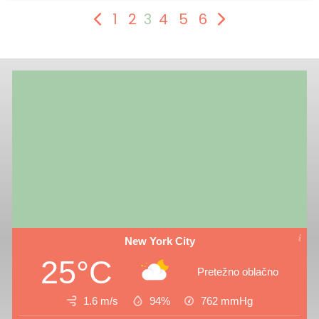
1
2
3
4
5
6
New York City
25°C
Pretežno oblačno
1.6 m/s
94%
762
mmHg