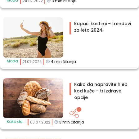
Moda
24.07.2022
3
min čitanja
Kupaći kostimi – trendovi
za leto 2024!
Moda
21.07.2024
4
min čitanja
Kako da napravite hleb
kod kuće – tri zdrave
opcije
1
Kako da...
03.07.2022
3
min čitanja