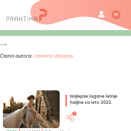
-->
Članci autora:
Jasmina Ubiparip
Najlepše lagane letnje
haljine za leto 2022.
3