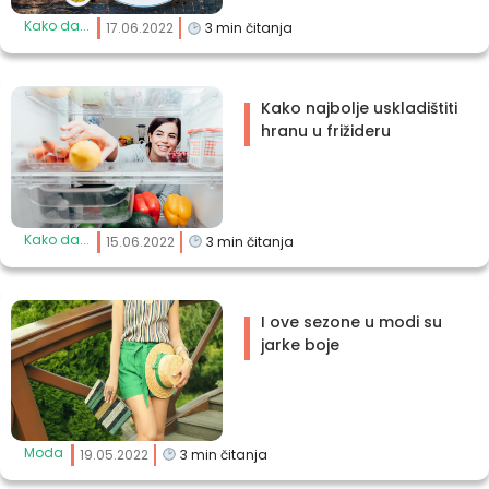
Kako da...
17.06.2022
3
min čitanja
Kako najbolje uskladištiti
hranu u frižideru
Kako da...
15.06.2022
3
min čitanja
I ove sezone u modi su
jarke boje
Moda
19.05.2022
3
min čitanja