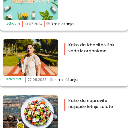
Zdravlje
10.07.2024
3
min čitanja
Kako da izbacite višak
vode iz organizma
Kako da...
27.06.2022
4
min čitanja
Kako da napravite
najlepše letnje salate