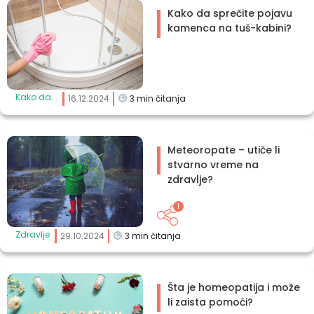
Kako da sprečite pojavu
kamenca na tuš-kabini?
Kako da...
16.12.2024
3
min čitanja
Meteoropate – utiče li
stvarno vreme na
zdravlje?
1
Zdravlje
29.10.2024
3
min čitanja
Šta je homeopatija i može
li zaista pomoći?