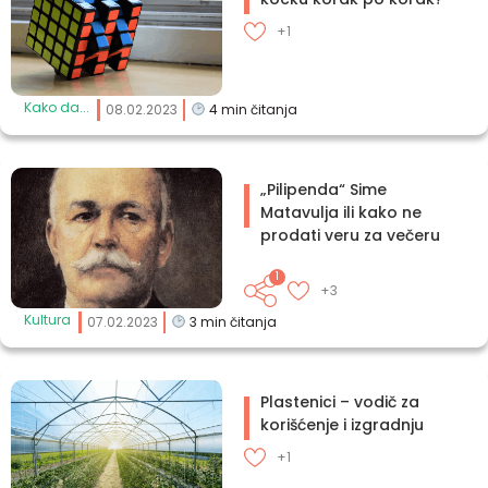
+1
Kako da...
08.02.2023
4
min čitanja
„Pilipenda“ Sime
Matavulja ili kako ne
prodati veru za večeru
1
+3
Kultura
07.02.2023
3
min čitanja
Plastenici – vodič za
korišćenje i izgradnju
+1