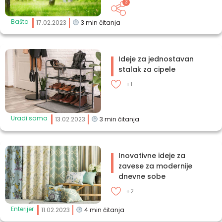
3
Bašta
17.02.2023
3
min čitanja
Ideje za jednostavan
stalak za cipele
+1
Uradi sama
13.02.2023
3
min čitanja
Inovativne ideje za
zavese za modernije
dnevne sobe
+2
Enterijer
11.02.2023
4
min čitanja