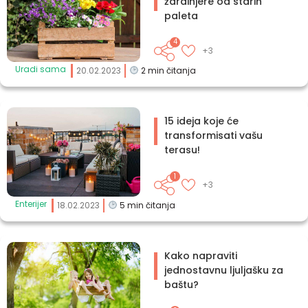
žardinjere od starih
paleta
4
+3
Uradi sama
20.02.2023
2
min čitanja
15 ideja koje će
transformisati vašu
terasu!
1
+3
Enterijer
18.02.2023
5
min čitanja
Kako napraviti
jednostavnu ljuljašku za
baštu?