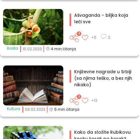
Ašvaganda – biljka koja
leči sve
4
+5
2
Bašta
10.02.2023
4
min čitanja
Književne nagrade u Srbiji
(sa njima teško, a bez njih
nikako)
11
+12
Kultura
09.02.2023
5
min čitanja
Kako da složite Rubikovu
kocku korak po korak?