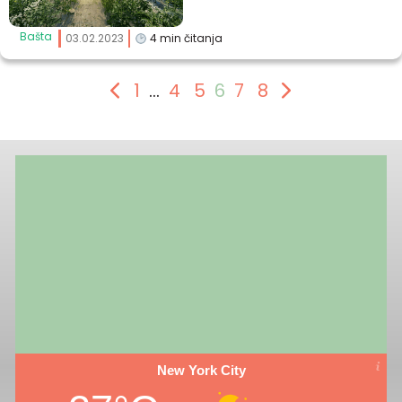
Bašta
03.02.2023
4
min čitanja
1
…
4
5
6
7
8
New York City