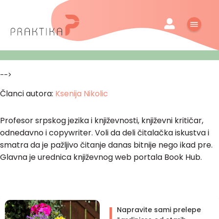
-->
Članci autora:
Ksenija Nikolic
Profesor srpskog jezika i književnosti, književni kritičar,
odnedavno i copywriter. Voli da deli čitalačka iskustva i
smatra da je pažljivo čitanje danas bitnije nego ikad pre.
Glavna je urednica književnog web portala Book Hub.
Napravite sami prelepe