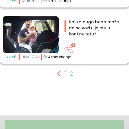
Saveti
12.08.2022
3
min čitanja
Koliko dugo beba može
da se vozi u jajetu u
kontinuitetu?
6
Saveti
01.08.2022
4
min čitanja
1
2