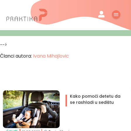
-->
Članci autora:
Ivana Mihajlovic
Kako pomoći detetu da
se rashladi u sedištu